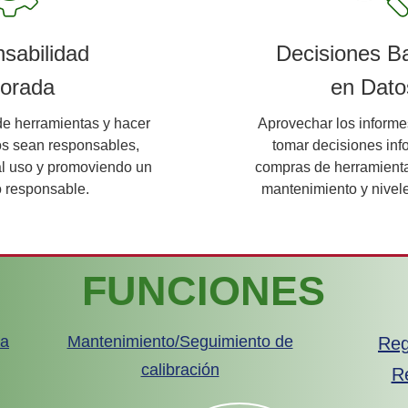
sabilidad
Decisiones B
orada
en Dato
de herramientas y hacer
Aprovechar los informes
os sean responsables,
tomar decisiones in
al uso y promoviendo un
compras de herramient
 responsable.
mantenimiento y nivele
FUNCIONES
da
Mantenimiento/Seguimiento de
Reg
calibración
Re