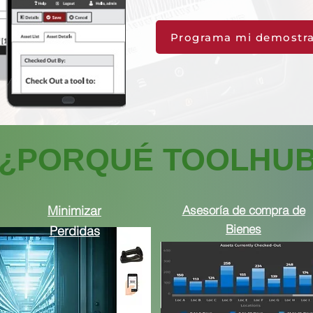
Programa mi demostra
¿PORQUÉ TOOLHU
Minimizar
Asesoría de compra de
Bienes
Perdidas