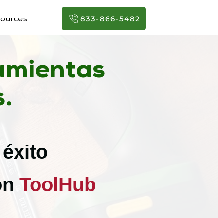
833-866-5482
ources
amientas
.
 éxito
on
ToolHub