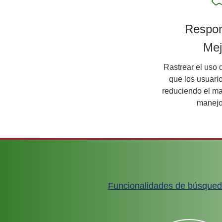
Respon
Mej
Rastrear el uso 
que los usuari
reduciendo el m
manejo
Funcionalidades de búsque