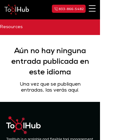
833-866-5482
Resources
Aún no hay ninguna
entrada publicada en
este idioma
Una vez que se publiquen
entradas, las verás aquí.
ToolHub is a scalable and flexible
tool management